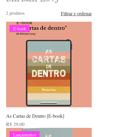
2 produtos
Filtrar e ordenar
E-book
As Cartas de Dentro [E-book]
Preço
R$ 29,00
Lançamentos