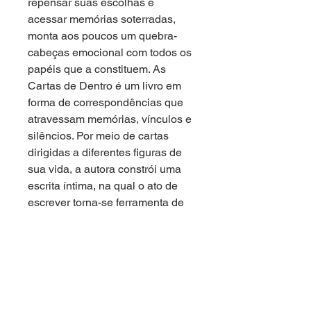
repensar suas escolhas e
acessar memórias soterradas,
monta aos poucos um quebra-
cabeças emocional com todos os
papéis que a constituem. As
Cartas de Dentro é um livro em
forma de correspondências que
atravessam memórias, vínculos e
silêncios. Por meio de cartas
dirigidas a diferentes figuras de
sua vida, a autora constrói uma
escrita íntima, na qual o ato de
escrever torna-se ferramenta de
escuta, elaboração e
deslocamento. Entre lembrança e
invenção, o livro investiga a carta
como espaço de reflexão sobre o
feminino, o tempo e as formas de
narrar a própria experiência.