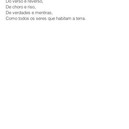
Do verso e reverso,
De choro e riso,
De verdades e mentiras,
Como todos os seres que habitam a terra.
Negra
Puro afro sangue negro
Saindo aos jorros,
Por todos os poros.”
In: Geni Guimarães. Da flor o afeto, da
pedra o protesto. Barra Bonita: Ed. da
Autora, 1981, 1ª e 2ª ed.
Geni Mariano Guimarães é professora,
poeta e escritora. Nasceu no município de
São Manuel (SP), em 8 de setembro de
1947. Iniciou a carreira literária
escrevendo para jornais no interior
paulista, onde envolveu-se com questões
socioculturais do campo e começou sua
reflexão em torno da literatura negra.
Escreveu vários livros, entre eles: Terceiro
filho (poemas), Balé das emoções