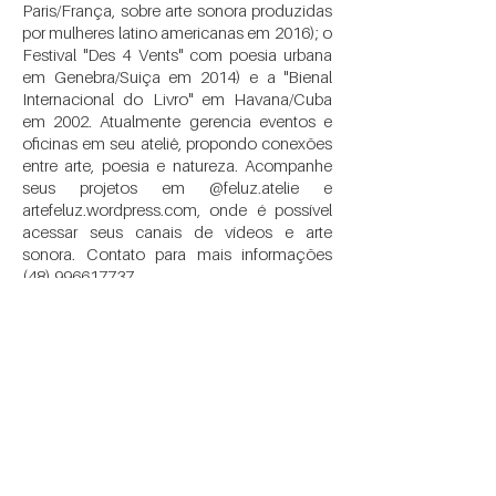
Paris/França, sobre arte sonora produzidas
por mulheres latino americanas em 2016); o
Festival "Des 4 Vents" com poesia urbana
em Genebra/Suiça em 2014) e a "Bienal
Internacional do Livro" em Havana/Cuba
em 2002. Atualmente gerencia eventos e
oficinas em seu ateliê, propondo conexões
entre arte, poesia e natureza. Acompanhe
seus projetos em @feluz.atelie e
artefeluz.wordpress.com, onde é possível
acessar seus canais de vídeos e arte
sonora. Contato para mais informações
(48) 996617737
.
É preciso ouvir as mulheres!
Produção e
Curadoria:
@priscilacostaoliveira
Apresentação: Priscila Costa Oliveira e
Maria Flor
Convidada: Fê Luz
Vinheta:
@beca.schmitt