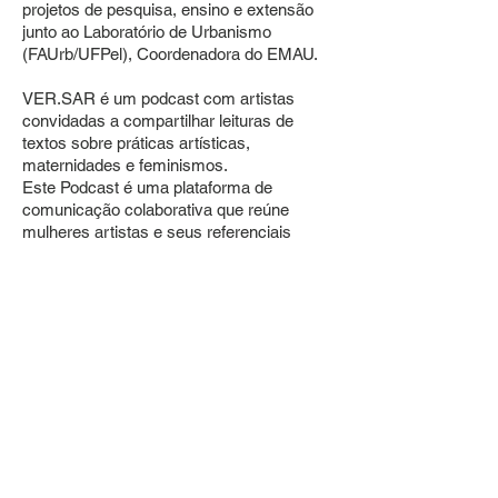
projetos de pesquisa, ensino e extensão
junto ao Laboratório de Urbanismo
(FAUrb/UFPel), Coordenadora do EMAU.
VER.SAR é um podcast com artistas
convidadas a compartilhar leituras de
textos sobre práticas artísticas,
maternidades e feminismos.
Este Podcast é uma plataforma de
comunicação colaborativa que reúne
mulheres artistas e seus referenciais
textuais, a partir do exercício da leitura e
busca criar um arquivo de consulta e
compartilhamento gratuito de conteúdo
relacionado às questões estruturais e
conceituais implicadas em ser mulher na
contemporaneidade. As artistas
convidadas são mulheres que investigam
e discutem os conflitos políticos da vida
doméstica e pública produzindo
pensamento crítico em nosso contexto e
propondo mudanças significativas no