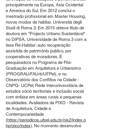
principalmente na Europa, Asia Ocidental
e America do Sul. Em 2012 conclui o
mestrado profissional em Master Housing,
novos modos de habitar, Università degli
Studi di Roma 3. Em 2015 obteve titulo de
doutora em "Projecto Urbano Sustentável"
no DIPSA, Universidade de Roma 3 com a
tese Re-Habitar: auto recuperação
assistida do patrimônio publico, por
cooperativas de moradores. É
pesquisadora no Programa de Pós-
Graduação em Arquitetura e Urbansimo
(PROGRAU/FAUrb/UFPel), e no
Observatório dos Conflitos na Cidade -
CNPQ- UCPel; Rede Interuniversitária de
estudos sócio territoriais e inclusão social
com enfase em áreas rurais e pequenas
localidades. Avaliadora da PIXO - Revista
de Arquitetura, Cidade e
Contemporaneidade
(
https://periodicos.ufpel.edu.br/ojs2/index.p
hp/pixo/index
). No momento desenvolve